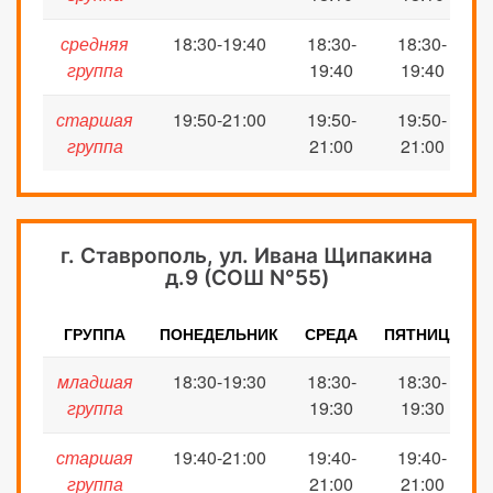
средняя
18:30-19:40
18:30-
18:30-
группа
19
:
4
0
19
:
4
0
старшая
19:50-21:00
1
9
:
5
0-
1
9
:
5
0-
группа
2
1
:
0
0
21
:
0
0
г. Ставрополь, ул. Ивана Щипакина
д.9 (СОШ N°55)
ГРУППА
ПОНЕДЕЛЬНИК
СРЕДА
ПЯТНИЦА
младшая
18:30-19:30
1
8
:
3
0-
1
8
:
3
0-
группа
1
9
:
3
0
1
9
:
3
0
старшая
19:40
-21:00
19:40
-
19:40
-
группа
21
:
0
0
21
:
0
0